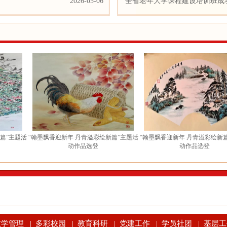
2026-05-06
动正式启动
全省老年大学课程建设培训班成
活
“翰墨飘香迎新年 丹青溢彩绘新篇”主题活
“翰墨飘香迎新年 丹青溢彩绘新篇”主题活
动作品选登
动作品选登
教学管理
多彩校园
教育科研
党建工作
学员社团
基层工
|
|
|
|
|