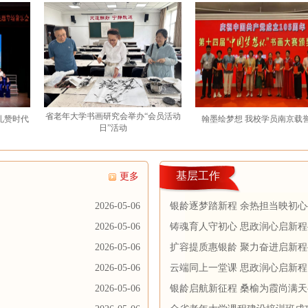
省老年大学书画研究会举办“会员活动
翰墨绘梦想 我校学员南京载誉而归
日”活动
基层工作
更多
2026-05-06
银龄逐梦踏新程 余热担当映初心
2026-05-06
动圆满收官
铸魂育人守初心 思政润心启新
2026-05-06
落幕
扩容提质惠银龄 聚力奋进启新
2026-05-06
举办
云端同上一堂课 思政润心启新程
2026-05-06
银龄启航新征程 桑榆为霞尚满天