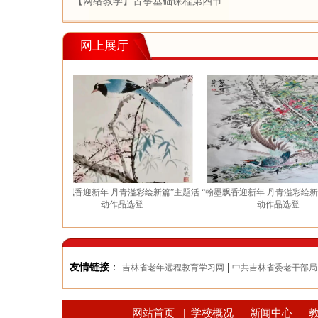
【网络教学】古筝基础课程第四节
网上展厅
题活
“翰墨飘香迎新年 丹青溢彩绘新篇”主题活
“翰墨飘香迎新年 丹青溢彩绘新篇”主题
动作品选登
动作品选登
友情链接
：
|
吉林省老年远程教育学习网
中共吉林省委老干部局
网站首页
学校概况
新闻中心
|
|
|