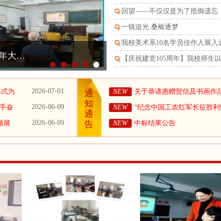
回望——不仅仅是为了抵御遗忘
一镜追光 桑榆逐梦
我校美术系10名学员佳作入展
为党的
【庆祝建党105周年】我校师生
2026-07-01
形式为
NEW
关于恭请惠赠贺信及书画作
通
知
2026-06-09
携手奋
NEW
“纪念中国工农红军长征胜利
通
年教
2026-06-09
顾展
NEW
中标结果公告
告