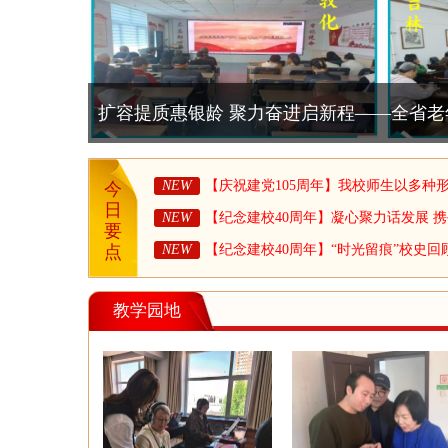
【庆祝建党105周年】我校师生以多种形式
生日
NEW
【庆祝建党105周年】我校师生以多种
今
党的生日献礼
日
NEW
【纪念建校40周年】凝心聚力话发展 
要
进启新程——省老年大学召开建校40周
NEW
【纪念建校40周年】“时光留痕”校史回
点
师、学员座谈会
（二）
教学园地