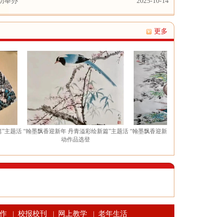
功举办
2025-10-14
更多
“翰墨飘香迎新年 丹青溢彩绘新篇”主题活
“翰墨飘香迎新年 丹青溢彩绘新篇”主题活
动作品选登
动作品选登
作
校报校刊
网上教学
老年生活
|
|
|