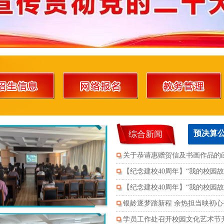
预决算
综合新闻
关于恭请惠赠贺信及书画作品的
【纪念建校40周年】“我的校园
【纪念建校40周年】“我的校园
银龄逐梦踏新程 余热担当映初心
动圆满收官
学员工作处召开校园文化艺术节