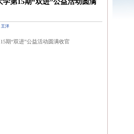
学第15期“双进”公益活动圆满
：
王洋
5期“双进”公益活动圆满收官