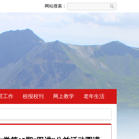
网站搜索：
层工作
校报校刊
网上教学
老年生活