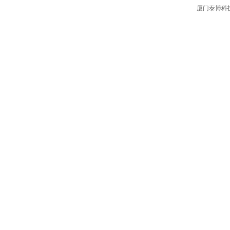
厦门泰博科