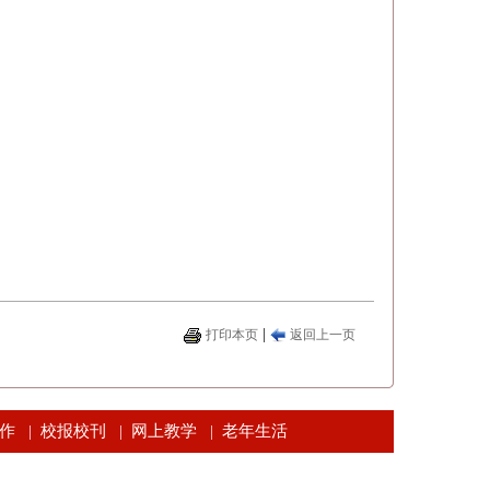
|
打印本页
返回上一页
作
校报校刊
网上教学
老年生活
|
|
|