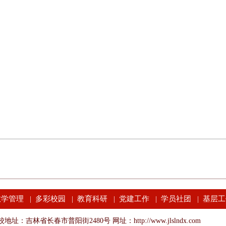
教学管理
多彩校园
教育科研
党建工作
学员社团
基层工
|
|
|
|
|
地址：吉林省长春市普阳街2480号 网址：http://www.jlslndx.com