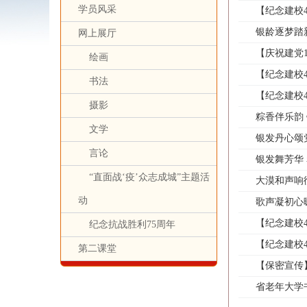
学员风采
【纪念建校
银龄逐梦踏
网上展厅
【庆祝建党
绘画
【纪念建校
书法
【纪念建校
摄影
粽香伴乐韵
文学
银发丹心颂
言论
银发舞芳华
“直面战‘疫’众志成城”主题活
大漠和声响
动
歌声凝初心
【纪念建校
纪念抗战胜利75周年
【纪念建校
第二课堂
【保密宣传
省老年大学