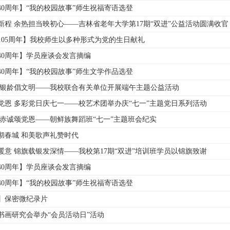
40周年】“我的校园故事”师生祝福寄语选登
新程 余热担当映初心——吉林省老年大学第17期“双进”公益活动圆满收官
105周年】我校师生以多种形式为党的生日献礼
40周年】学员座谈会发言摘编
40周年】“我的校园故事”师生文学作品选登
 银龄倡文明——我校联合有关单位开展端午主题公益活动
党恩 多彩党日庆七一——校艺术团举办庆“七一”主题党日系列活动
 赤诚颂党恩——朝鲜族舞蹈班“七一”主题班会纪实
彻春城 和美歌声礼赞时代
暖意 锦旗载银发深情——我校第17期“双进”培训班学员以锦旗致谢
40周年】学员座谈会发言摘编
40周年】“我的校园故事”师生祝福寄语选登
】保密微纪录片
书画研究会举办“会员活动日”活动