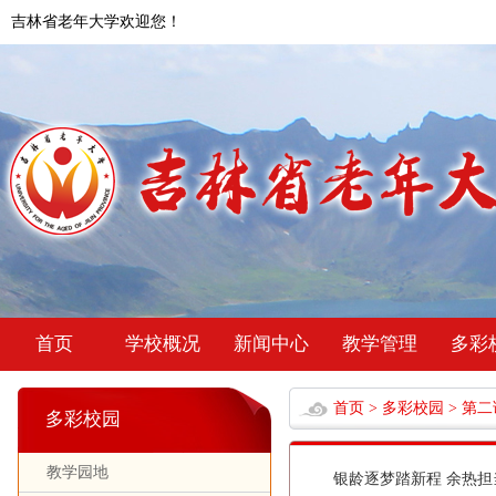
吉林省老年大学欢迎您！
首页
学校概况
新闻中心
教学管理
多彩
首页
>
多彩校园
>
第二
多彩校园
教学园地
银龄逐梦踏新程 余热担