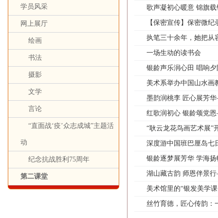
学员风采
歌声凝初心暖意 锦旗载
【保密宣传】保密微纪
网上展厅
执笔三十余年，她把从
绘画
一场生动的读书会
书法
银龄声乐润心田 唱响
摄影
美术系举办中国山水画
文学
墨韵润桃李 匠心展芳
言论
红歌润初心 银龄颂党
“直面战‘疫’众志成城”主题活
“耿云龙花鸟画艺术展”
动
深度游中国班巴厘岛七
银龄逐梦展芳华 学海扬
纪念抗战胜利75周年
湖山藏古韵 师恩伴景
第二课堂
美术馆里的“银发美学
丝竹育德，匠心传韵：