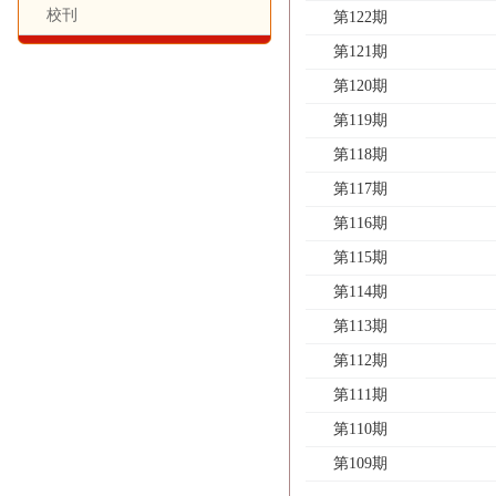
校刊
第122期
第121期
第120期
第119期
第118期
第117期
第116期
第115期
第114期
第113期
第112期
第111期
第110期
第109期